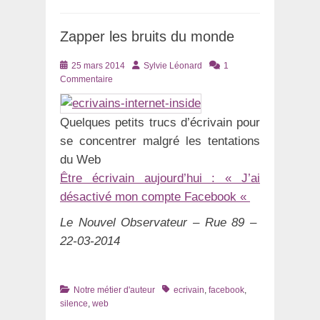
Zapper les bruits du monde
Posté
Auteur
25 mars 2014
Sylvie Léonard
1
le
Commentaire
Quelques petits trucs d’écrivain pour
se concentrer malgré les tentations
du Web
Être écrivain aujourd’hui : « J’ai
désactivé mon compte Facebook «
Le Nouvel Observateur – Rue 89 –
22-03-2014
Catégories
Tags
Notre métier d'auteur
ecrivain
,
facebook
,
silence
,
web