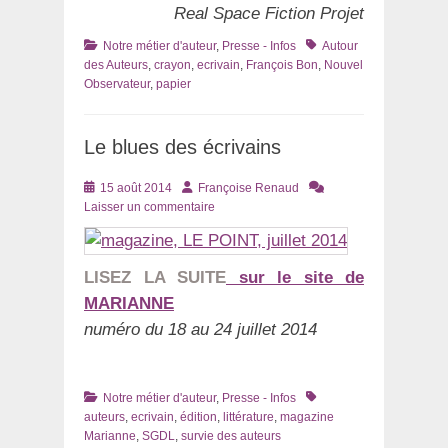
Real Space Fiction Projet
Catégories
Tags
Notre métier d'auteur
,
Presse - Infos
Autour
des Auteurs
,
crayon
,
ecrivain
,
François Bon
,
Nouvel
Observateur
,
papier
Le blues des écrivains
Posté
Auteur
15 août 2014
Françoise Renaud
le
Laisser un commentaire
LISEZ LA SUITE
sur le site de
MARIANNE
numéro du 18 au 24 juillet 2014
Catégories
Tags
Notre métier d'auteur
,
Presse - Infos
auteurs
,
ecrivain
,
édition
,
littérature
,
magazine
Marianne
,
SGDL
,
survie des auteurs