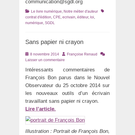
communication@sgdl.org
Catégories
Tags
Le livre numérique
,
Notre métier d'auteur
contrat d'édition
,
CPE
,
ecrivain
,
éditeur
,
loi
,
numérique
,
SGDL
Sans papier ni crayon
Posté
Auteur
8 novembre 2014
Françoise Renaud
le
Laisser un commentaire
Intéressants commentaires de
François Bon parus dans le Nouvel
Observateur du 25 octobre 2014 sur
les nouveaux outils d’un écrivain
travaillant sans papier ni crayon.
Lire l’article.
Illustration : Portrait de François Bon,