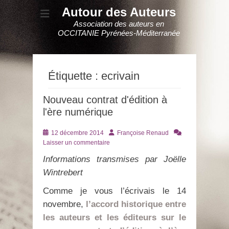
Autour des Auteurs
Association des auteurs en
OCCITANIE Pyrénées-Méditerranée
Étiquette :
ecrivain
Nouveau contrat d'édition à
l'ère numérique
Posté
Auteur
12 décembre 2014
Françoise Renaud
le
Laisser un commentaire
Informations transmises par Joëlle
Wintrebert
Comme je vous l’écrivais le 14
novembre,
l’accord historique entre
les auteurs et les éditeurs sur le