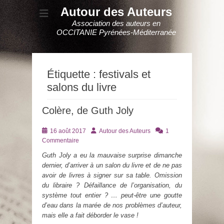
Autour des Auteurs
Association des auteurs en
OCCITANIE Pyrénées-Méditerranée
Étiquette :
festivals et
salons du livre
Colère, de Guth Joly
Posté
Auteur
16 août 2017
Autour des Auteurs
1
le
Commentaire
Guth Joly a eu la mauvaise surprise dimanche
dernier, d’arriver à un salon du livre et de ne pas
avoir de livres à signer sur sa table. Omission
du libraire ? Défaillance de l’organisation, du
système tout entier ? … peut-être une goutte
d’eau dans la marée de nos problèmes d’auteur,
mais elle a fait déborder le vase !