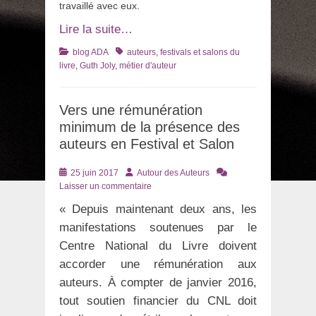
travaillé avec eux.
Lire la suite…
Catégories
Tags
blog ADA
auteurs
,
festivals et salons du
livre
,
Guth Joly
,
métier d'auteur
Vers une rémunération
minimum de la présence des
auteurs en Festival et Salon
Posté
Auteur
25 juin 2017
Autour des Auteurs
le
Laisser un commentaire
« Depuis maintenant deux ans, les
manifestations soutenues par le
Centre National du Livre doivent
accorder une rémunération aux
auteurs. À compter de janvier 2016,
tout soutien financier du CNL doit