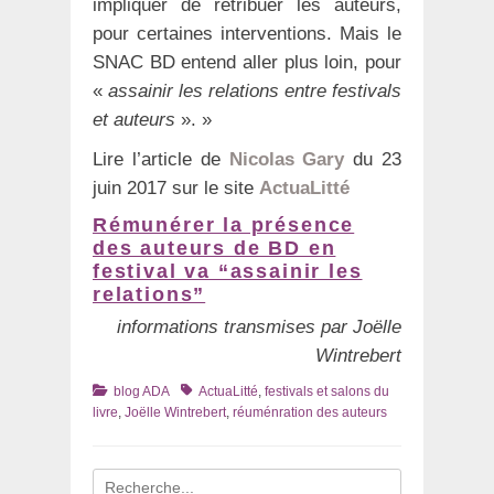
impliquer de rétribuer les auteurs,
pour certaines interventions. Mais le
SNAC BD entend aller plus loin, pour
«
assainir les relations entre festivals
et auteurs
». »
Lire l’article de
Nicolas Gary
du 23
juin 2017 sur le site
ActuaLitté
Rémunérer la présence
des auteurs de BD en
festival va “assainir les
relations”
informations transmises par Joëlle
Wintrebert
Catégories
Tags
blog ADA
ActuaLitté
,
festivals et salons du
livre
,
Joëlle Wintrebert
,
réuménration des auteurs
Recherche