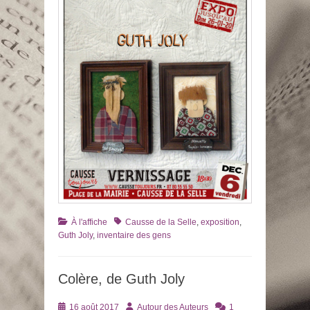
Catégories
Tags
À l'affiche
Causse de la Selle
,
exposition
,
Guth Joly
,
inventaire des gens
Colère, de Guth Joly
Posté
Auteur
16 août 2017
Autour des Auteurs
1