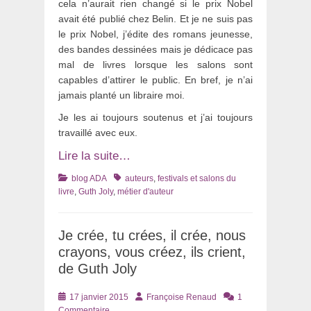
cela n’aurait rien changé si le prix Nobel
avait été publié chez Belin. Et je ne suis pas
le prix Nobel, j’édite des romans jeunesse,
des bandes dessinées mais je dédicace pas
mal de livres lorsque les salons sont
capables d’attirer le public. En bref, je n’ai
jamais planté un libraire moi.
Je les ai toujours soutenus et j’ai toujours
travaillé avec eux.
Lire la suite…
Catégories
Tags
blog ADA
auteurs
,
festivals et salons du
livre
,
Guth Joly
,
métier d'auteur
Je crée, tu crées, il crée, nous
crayons, vous créez, ils crient,
de Guth Joly
Posté
Auteur
17 janvier 2015
Françoise Renaud
1
le
Commentaire