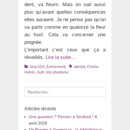
dent, va fleurir. Mais on sait aussi
plus qu’avant quelles conséquences
elles auraient. Je ne pense pas qu’on
va partir comme en quatorze la fleur
au fusil. Cela va concerner une
poignée.
L’important c’est ceux que ça a
réveillés.
Lire la suite…
Catégories
Tags
blog ADA
,
Événements
attentat
,
Charlie
Hebdo
,
Guth Joly
,
jihadisme
Recherche
pour
:
Articles récents
Une question ? Pensez à Sindbad !
4
août 2026
De Borges à Superman : la bibliothèque